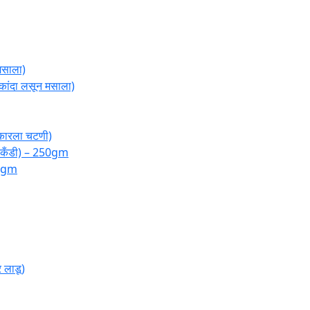
मसाला)
ंदा लसून मसाला)
ारला चटणी)
 कँडी) – 250gm
00gm
 लाडू)