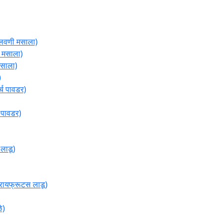
वणी मसाला)
मसाला)
साला)
)
च पावडर)
पावडर)
लाडू)
ायफ्रूटस लाडू)
े)