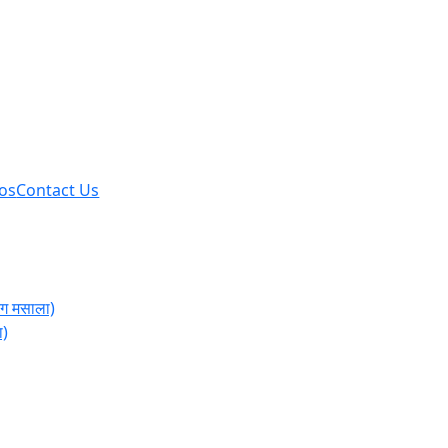
os
Contact Us
ग मसाला)
ा)